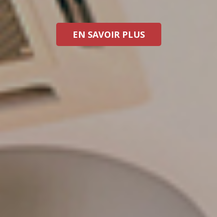
EN SAVOIR PLUS